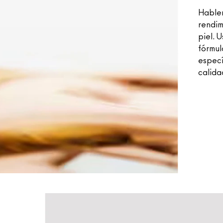
Hablem
rendim
piel. 
fórmul
especí
calida