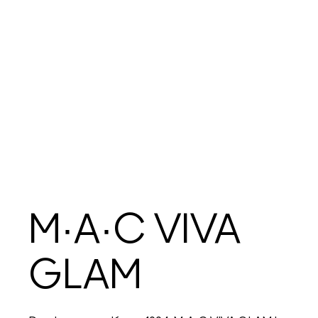
M·A·C VIVA
GLAM