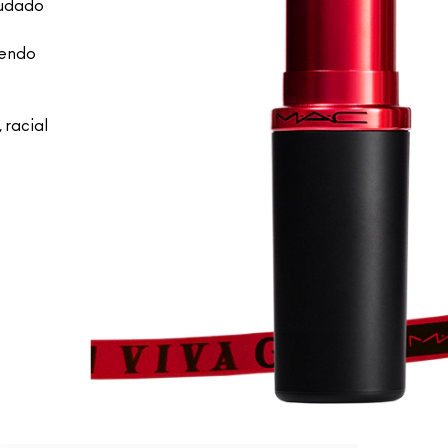
audado
iendo
 racial