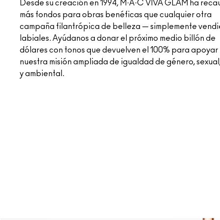
Desde su creación en 1994, M·A·C VIVA GLAM ha rec
más fondos para obras benéficas que cualquier otra
campaña filantrópica de belleza — simplemente vend
labiales. Ayúdanos a donar el próximo medio billón de
dólares con tonos que devuelven el 100% para apoyar
nuestra misión ampliada de igualdad de género, sexual,
y ambiental.