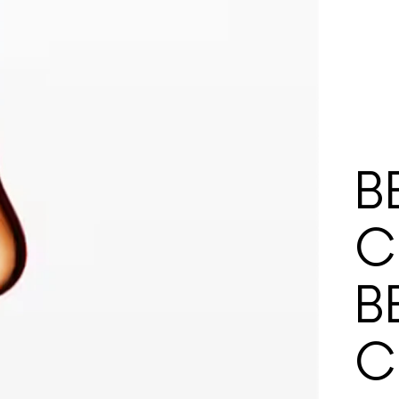
B
C
B
C