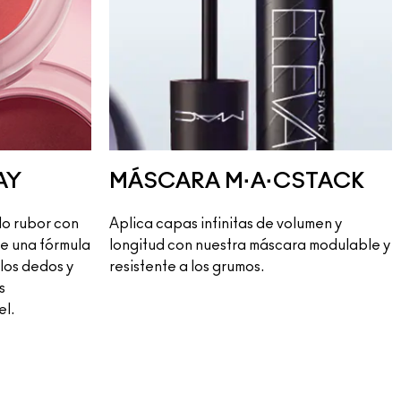
AY
MÁSCARA M·A·CSTACK
do rubor con
Aplica capas infinitas de volumen y
e una fórmula
longitud con nuestra máscara modulable y
 los dedos y
resistente a los grumos.
s
el.